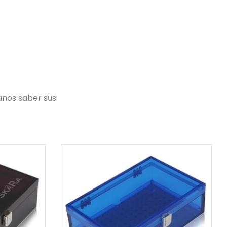
ionalidad
personalizada con su apellido o
ráctica
obra de arte. Nuestras exclusivas
ro de jalá
bandejas acrílicas son funcionales
o único y
y atractivas. Tienen usos prácticos
y también son bonitos elementos
decorativos en el hogar.
anos saber sus