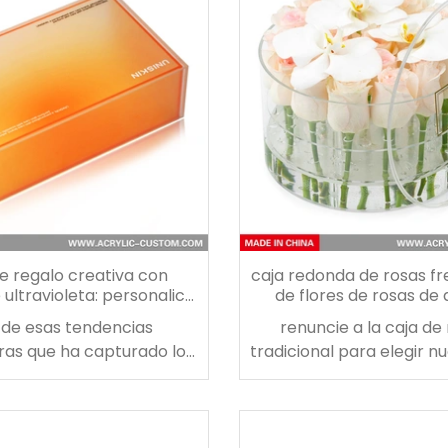
e regalo creativa con
caja redonda de rosas fr
 ultravioleta: personalice
de flores de rosas de 
a de embalaje acrílica
transparente
 de esas tendencias
renuncie a la caja de
personalizada
ras que ha capturado los
tradicional para elegir n
ones de quienes dan y
de flores de rosas acrílica
regalos es la fascinante
hogar del olor a rosas q
de regalo acrílica con
en esta caja acríl
ultravioleta. A diferencia
personalizada.