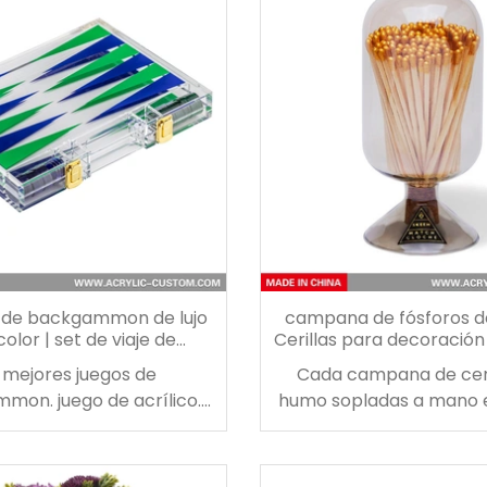
de madera, convirtiendo
nos especializamo
cción en una exhibición
proporcionar estu
ante que es digna de
protectores para libro
ción. Este es el humidor
fabrican a la medida uno 
ílico perfecto para
mano para adaptarse a 
ipiantes o fumadores
experimentados.
 de backgammon de lujo
campana de fósforos d
color | set de viaje de
Cerillas para decoración
kgammon acrílico
en frascos de vidr
 mejores juegos de
Cada campana de ceri
mon. juego de acrílico.
humo sopladas a mano e
 estilo de juego con este
de 120 cerillas de m
resionante juego de
equipadas con un tapón
ammon de lucite que
en la parte inferior y u