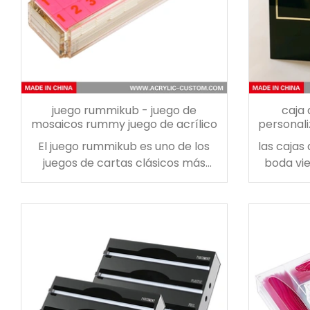
juego rummikub - juego de
caja 
mosaicos rummy juego de acrílico
personali
de t
El juego rummikub es uno de los
las cajas 
juegos de cartas clásicos más
boda vi
populares del mundo. hermoso
tamaños
juego de fichas de juego de rummy
combina
viene en una caja de acrílico
decoraci
doblada a mano con tapa
de tarj
deslizante de color transparente.
personali
regalo perfecto. clásico juego de
día espe
fichas de rummy acrílico con un
ún
diseño moderno.