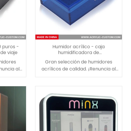
 puros -
Humidor acrílico - caja
de viaje
humidificadora de
cigarrillos/cigarros con cerradura
midores
Gran selección de humidores
enuncia al
acrílicos de calidad. ¡Renuncia al
umidor de
tradicional gabinete humidor de
ra caja
madera y elige nuestra caja
rílico
humidificadora de acrílico
idor está
transparente! Este humidor está
mpacto y
diseñado para ser compacto y
deal tanto
portátil, lo que lo hace ideal tanto
 como en
para uso en escritorio como en
ad para
viajes. Tiene capacidad para