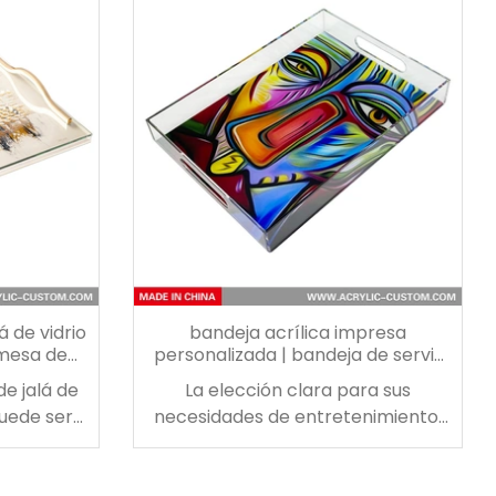
derno y
bases de goma para garantizar
e lujo y la
una base resistente y
as con
antideslizante. disfruta de la clase
nífico
y el estilo, pero aún así ves el
e para la
contenido de tu taza de lavado.
as.
agregue elegancia a su mesa de
shabat o pascua con esta pieza de
belleza.
á de vidrio
bandeja acrílica impresa
 mesa de
personalizada | bandeja de servir
acrílica con asa
e jalá de
La elección clara para sus
puede ser
necesidades de entretenimiento,
práctica a
esta bandeja de servicio acrílica
reciendo
impresa personalizada está