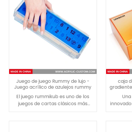
Juego de juego Rummy de lujo -
caja d
Juego acrílico de azulejos rummy
gradiente
la caj
El juego rummikub es uno de los
Una
juegos de cartas clásicos más
innovado
populares del mundo. hermoso
coraz
juego de fichas de juego de rummy
reciben 
viene en una caja de acrílico
caja 
doblada a mano con tapa
gradiente 