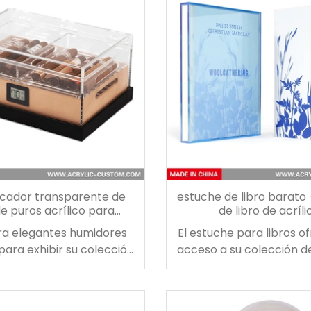
materiales desechables
olver regalos, nuestras
de regalo acrílicas con
ente ultravioleta son
eras y reutilizables.
icador transparente de
estuche de libro barato
de puros acrílico para
de libro de acríli
amiento y exhibición de
a elegantes humidores
El estuche para libros of
puros
 para exhibir su colección
acceso a su colección de
rros. Usando aochen, el
la caja de acrílico para 
r retendrá la humedad
estuche proporciona u
 mejor que cualquier
fantástico para guardar s