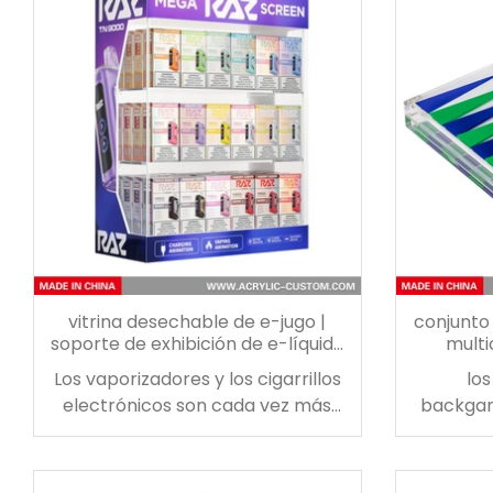
mucho mejor que cualquier
humidor 
humidor de madera. Este es el
su cole
humidor acrílico perfecto para
eleg
principiantes o fumadores
conversa
experimentados.
acr
princ
vitrina desechable de e-jugo |
conjunto
soporte de exhibición de e-líquido
multi
para mostrador
bac
Los vaporizadores y los cigarrillos
los
electrónicos son cada vez más
backgam
populares, por lo tanto,
Mejora tu
manténgase al día con la oferta y
imp
la demanda agregando una
backg