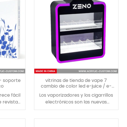
compartimentos para hasta 50
paquetes de refuerzo cada uno!
 - soporte
vitrinas de tienda de vape 7
co
cambio de color led e-juice / e-
cigarrillo pantalla
rece fácil
Los vaporizadores y los cigarrillos
 revistas,
electrónicos son las nuevas
libros con
tendencias en estos días, así que
n método
no se quede atrás. tenemos todos
us libros.
los suministros que necesita para