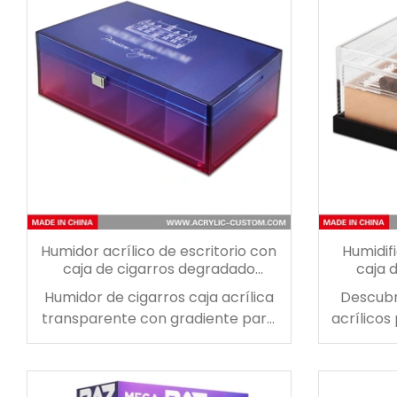
deslizante de color transparente.
de los 
regalo perfecto. clásico juego de
para env
fichas de rummy acrílico con un
cajas 
diseño moderno.
gradi
durad
Humidor acrílico de escritorio con
Humidif
caja de cigarros degradado
caja 
grande para 75 cigarros
almacen
Humidor de cigarros caja acrílica
Descubr
transparente con gradiente para
acrílicos
almacenamiento y exhibición de
de ciga
cigarros. Usando aochen, el
humido
humidor retendrá la humedad
mucho