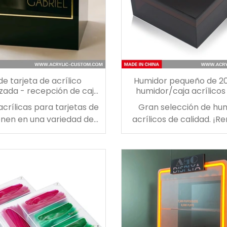
de tarjeta de acrílico
Humidor pequeño de 20
zada - recepción de caja
humidor/caja acrílicos 
arjeta de boda negra
acrílicas para tarjetas de
Gran selección de hu
enen en una variedad de
acrílicos de calidad. ¡R
, formas y diseños para
tradicional gabinete h
r con cualquier tema o
madera y elige nuest
ón de boda. con una caja
humidificadora de ac
eta de boda de acrílico
transparente! Este hum
zada, puede hacer que su
diseñado para ser co
cial sea verdaderamente
portátil, lo que lo hace i
ico y memorable.
para uso en escritorio
viajes. Tiene capacid