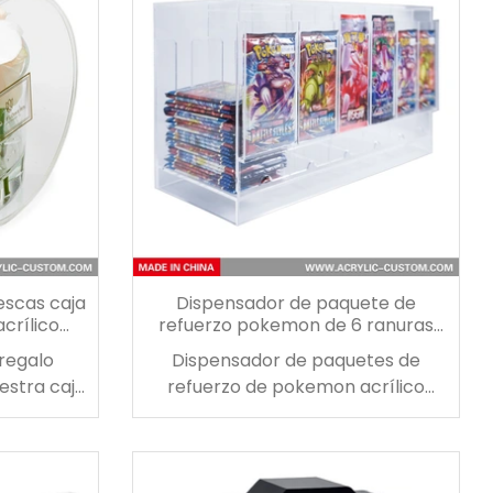
escas caja
Dispensador de paquete de
acrílico
refuerzo pokemon de 6 ranuras
para pokemon mtg
 regalo
Dispensador de paquetes de
uestra caja
refuerzo de pokemon acrílico
s. llena tu
Dispensador apilable y expandible
ue vienen
para paquetes de refuerzo de
ica
cartas coleccionables, paquetes
de Pokémon y más. ¡6