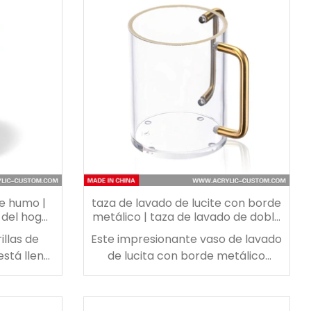
s en
su pantalla de vapor. ¡muestre una
ches
amplia variedad de accesorios
s que se
para los cigarrillos electrónicos o
a la vez a
utilice estas pantallas acrílicas
su libro.
para otras mercancías!
e humo |
taza de lavado de lucite con borde
 del hogar
metálico | taza de lavado de doble
io.
asa
llas de
Este impresionante vaso de lavado
stá llena
de lucita con borde metálico
adera,
cuenta con lucita gruesa de lujo,
 de corcho
dos asas de metal de fácil vertido,
n pedernal
detalles de borde metálico y 4