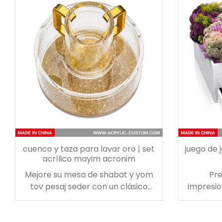
pantalla que esté a la altura de
segur
estos elementos esenciales.
deleitará
Entendemos la importancia de la
marca. La pantalla de vapeo de la
tienda minorista se puede
personalizar para alinearse
perfectamente con la identidad
de su marca de cbd.
cuenco y taza para lavar oro | set
juego de j
acrílico mayim acronim
Mejore su mesa de shabat y yom
Pr
tov pesaj seder con un clásico
impresio
juego acrílico mayim achronim.
¡el comp
Incluye un tazón, una tapa con
decor