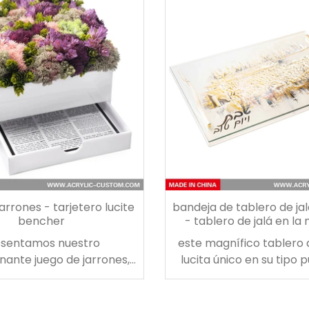
amente sorprenderá y
en el costado. El mo
 a tu familia en la noche
magnífico porta cerillas d
de juego.
campana para cerill
delantero son un mag
elemento imprescindibl
iluminación de vel
arrones - tarjetero lucite
bandeja de tablero de jal
bencher
- tablero de jalá en la
shabat
esentamos nuestro
este magnífico tablero d
nante juego de jarrones,
lucita único en su tipo 
lemento perfecto para la
una adición atractiva y 
ación de tu mesa! el
una mesa de shabat, of